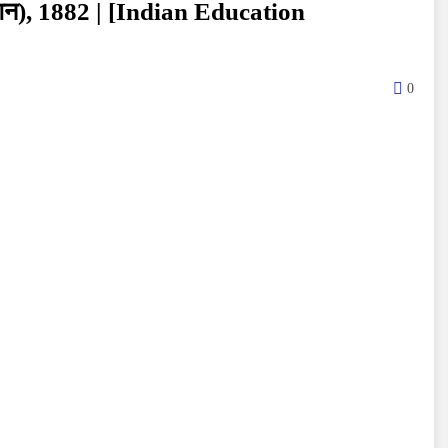
ीशन), 1882 | [Indian Education
0